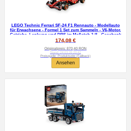
LEGO Technic Ferrari SF-24 F1 Rennauto - Modellauto
für Erwachsene - Formel 1 Set zum Sammeln - V6-Motor,
Getriebe, Lenkung und DRS im Maßstab 1:8 - Geschenk
für Fans von Motorsport & Rennwagen 42207
174,08 €
Originalpreis: 870,40 RON
Stand: 24.03.26 20:42
Preisquelle: Produktseite (Fallback)
Ansehen