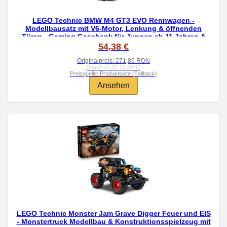
LEGO Technic BMW M4 GT3 EVO Rennwagen -
Modellbausatz mit V6-Motor, Lenkung & öffnenden
Türen - Gaming Geschenk für Jungen ab 11 Jahren &
Jugendliche Motorsport Fans - 42226
54,38 €
Originalpreis: 271,89 RON
Stand: 24.03.26 20:42
Preisquelle: Produktseite (Fallback)
Ansehen
LEGO Technic Monster Jam Grave Digger Feuer und EIS
- Monstertruck Modellbau & Konstruktionsspielzeug mit