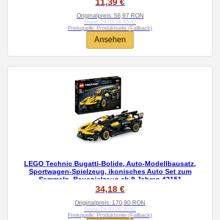
11,39 €
Originalpreis: 56,97 RON
Stand: 24.03.26 20:42
Preisquelle: Produktseite (Fallback)
Ansehen
LEGO Technic Bugatti-Bolide, Auto-Modellbausatz,
Sportwagen-Spielzeug, ikonisches Auto Set zum
Sammeln, Bauspielzeug ab 9 Jahren 42151
34,18 €
Originalpreis: 170,90 RON
Stand: 24.03.26 20:42
Preisquelle: Produktseite (Fallback)