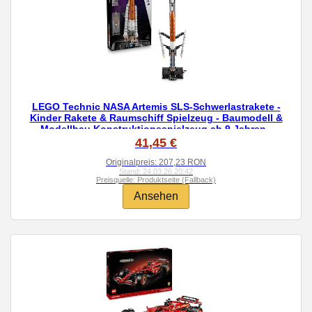
LEGO Technic NASA Artemis SLS-Schwerlastrakete -
Kinder Rakete & Raumschiff Spielzeug - Baumodell &
Modellbau Konstruktionsspielzeug ab 9 Jahren -
Geschenk für Jungen und Mädchen - 42221
41,45 €
Originalpreis: 207,23 RON
Stand: 24.03.26 20:42
Preisquelle: Produktseite (Fallback)
Ansehen