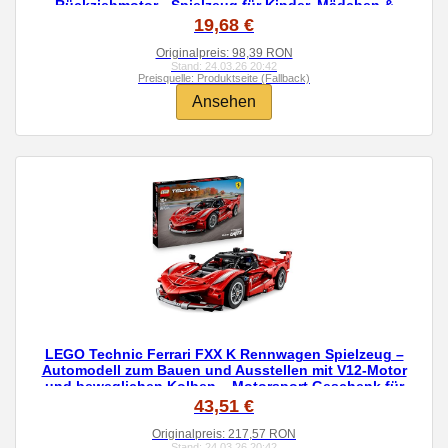
Rückziehmotor - Spielzeug für Kinder, Mädchen &
Jungen - Geschenke für Kinder - 42219
19,68 €
Originalpreis: 98,39 RON
Stand: 24.03.26 20:42
Preisquelle: Produktseite (Fallback)
Ansehen
LEGO Technic Ferrari FXX K Rennwagen Spielzeug –
Automodell zum Bauen und Ausstellen mit V12-Motor
und beweglichen Kolben – Motorsport Geschenk für
Jungen ab 10 Jahren – 42212
43,51 €
Originalpreis: 217,57 RON
Stand: 24.03.26 20:42