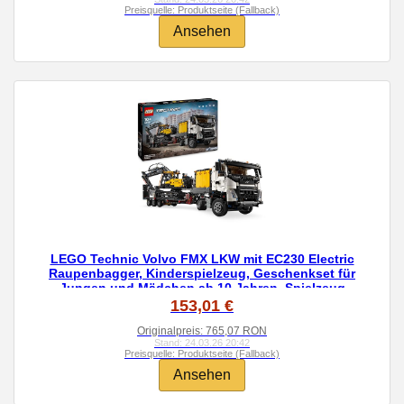
Preisquelle: Produktseite (Fallback)
Ansehen
LEGO Technic Volvo FMX LKW mit EC230 Electric
Raupenbagger, Kinderspielzeug, Geschenkset für
Jungen und Mädchen ab 10 Jahren, Spielzeug
Baufahrzeuge, Bagger-Spielzeugset 42175
153,01 €
Originalpreis: 765,07 RON
Stand: 24.03.26 20:42
Preisquelle: Produktseite (Fallback)
Ansehen