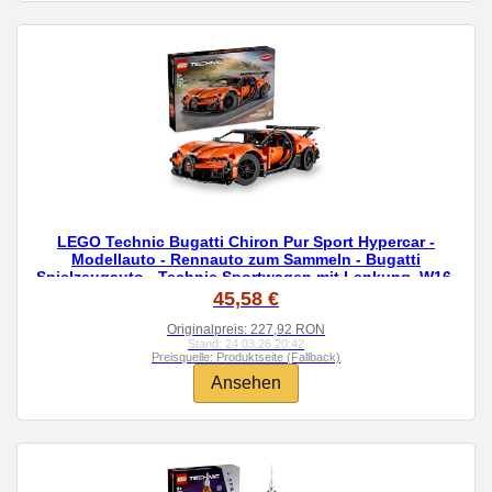
LEGO Technic Bugatti Chiron Pur Sport Hypercar -
Modellauto - Rennauto zum Sammeln - Bugatti
Spielzeugauto - Technic Sportwagen mit Lenkung, W16-
Motor & Türen - Geschenk ab 9 Jahren - 42222
45,58 €
Originalpreis: 227,92 RON
Stand: 24.03.26 20:42
Preisquelle: Produktseite (Fallback)
Ansehen