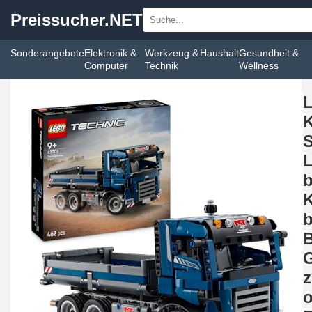
Preissucher.NET
Sonderangebote
Elektronik &
Werkzeug &
Haushalt
Gesundheit &
Computer
Technik
Wellness
K
S
b
K
b
B
o